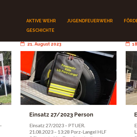
AKTIVE WEHR
JUGENDFEUERWEHR
FÖRD
GESCHICHTE
21. August 2023
18
Einsatz 27/2023 Person
hinter verschlossener Türe
–
Einsatz 27/2023 – PTUER.
E
21.08.2023 – 13:28 Porz-Langel HLF
L