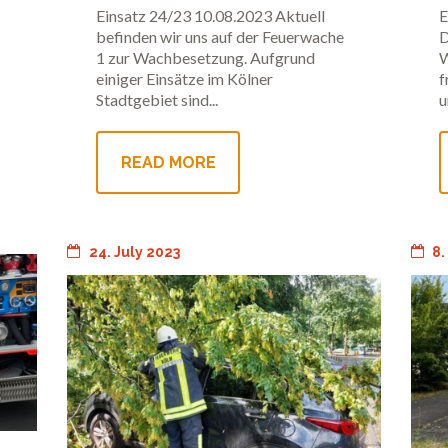
Wachbesetzung
Einsatz 24/23 10.08.2023 Aktuell
E
befinden wir uns auf der Feuerwache
D
1 zur Wachbesetzung. Aufgrund
W
einiger Einsätze im Kölner
f
Stadtgebiet sind...
u
READ MORE
24. July 2023
8.