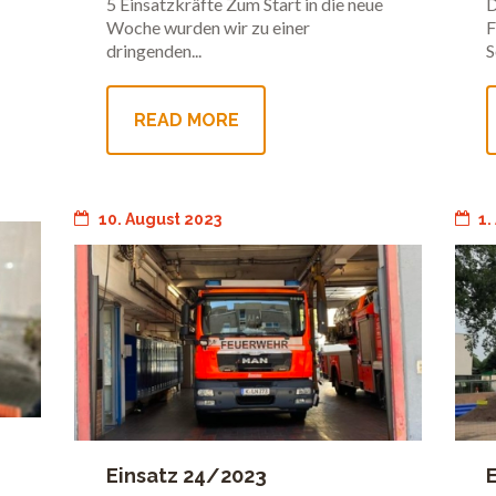
5 Einsatzkräfte Zum Start in die neue
D
Woche wurden wir zu einer
F
dringenden...
S
READ MORE
10. August 2023
1.
Einsatz 24/2023